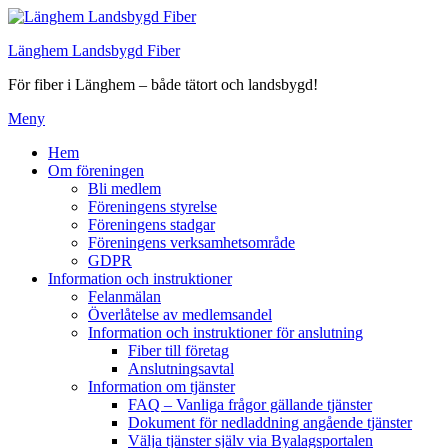
Hoppa
till
Länghem Landsbygd Fiber
innehåll
För fiber i Länghem – både tätort och landsbygd!
Meny
Hem
Om föreningen
Bli medlem
Föreningens styrelse
Föreningens stadgar
Föreningens verksamhetsområde
GDPR
Information och instruktioner
Felanmälan
Överlåtelse av medlemsandel
Information och instruktioner för anslutning
Fiber till företag
Anslutningsavtal
Information om tjänster
FAQ – Vanliga frågor gällande tjänster
Dokument för nedladdning angående tjänster
Välja tjänster själv via Byalagsportalen