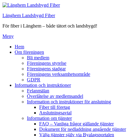
Hoppa
till
Länghem Landsbygd Fiber
innehåll
För fiber i Länghem – både tätort och landsbygd!
Meny
Hem
Om föreningen
Bli medlem
Föreningens styrelse
Föreningens stadgar
Föreningens verksamhetsområde
GDPR
Information och instruktioner
Felanmälan
Överlåtelse av medlemsandel
Information och instruktioner för anslutning
Fiber till företag
Anslutningsavtal
Information om tjänster
FAQ – Vanliga frågor gällande tjänster
Dokument för nedladdning angående tjänster
Välja tjänster själv via Byalagsportalen