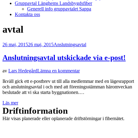
Gruppavtal Länghems Landsbygdsfiber
Generell info gruppavtalet Sappa
Kontakta oss
Etikett
:
avtal
Publicerad
26 maj, 2015
26 maj, 2015
Anslutningsavtal
den
Anslutningsavtal utskickade via e-post!
på
av
Lars Hedegård
Lämna en kommentar
Anslutningsavtal
Ikväll gick ett e-postbrev ut till alla medlemmar med en lägesrapport
utskickade
och anslutningsavtal i och med att föreningsstämman häromveckan
via
beslutade att vi ska starta byggnationen.…
e-
post!
Läs mer
Driftinformation
Här visas planerade eller oplanerade driftstörningar i fibernätet.