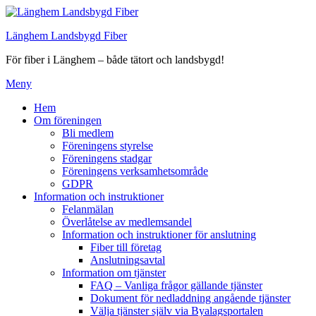
Hoppa
till
Länghem Landsbygd Fiber
innehåll
För fiber i Länghem – både tätort och landsbygd!
Meny
Hem
Om föreningen
Bli medlem
Föreningens styrelse
Föreningens stadgar
Föreningens verksamhetsområde
GDPR
Information och instruktioner
Felanmälan
Överlåtelse av medlemsandel
Information och instruktioner för anslutning
Fiber till företag
Anslutningsavtal
Information om tjänster
FAQ – Vanliga frågor gällande tjänster
Dokument för nedladdning angående tjänster
Välja tjänster själv via Byalagsportalen