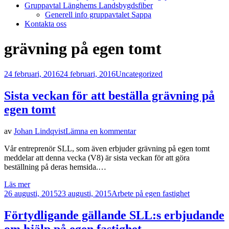
Gruppavtal Länghems Landsbygdsfiber
Generell info gruppavtalet Sappa
Kontakta oss
Etikett
:
grävning på egen tomt
Publicerad
24 februari, 2016
24 februari, 2016
Uncategorized
den
Sista veckan för att beställa grävning på
egen tomt
på
av
Johan Lindqvist
Lämna en kommentar
Sista
Vår entreprenör SLL, som även erbjuder grävning på egen tomt
veckan
meddelar att denna vecka (V8) är sista veckan för att göra
för
beställning på deras hemsida.…
att
beställa
Läs mer
grävning
Publicerad
26 augusti, 2015
23 augusti, 2015
Arbete på egen fastighet
på
den
egen
Förtydligande gällande SLL:s erbjudande
tomt
om hjälp på egen fastighet