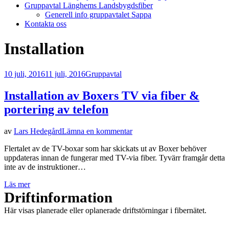
Gruppavtal Länghems Landsbygdsfiber
Generell info gruppavtalet Sappa
Kontakta oss
Etikett
:
Installation
Publicerad
10 juli, 2016
11 juli, 2016
Gruppavtal
den
Installation av Boxers TV via fiber &
portering av telefon
på
av
Lars Hedegård
Lämna en kommentar
Installation
Flertalet av de TV-boxar som har skickats ut av Boxer behöver
av
uppdateras innan de fungerar med TV-via fiber. Tyvärr framgår detta
Boxers
inte av de instruktioner…
TV
via
Läs mer
fiber
Driftinformation
&
portering
Här visas planerade eller oplanerade driftstörningar i fibernätet.
av
telefon