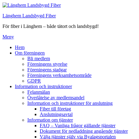
Hoppa
till
Länghem Landsbygd Fiber
innehåll
För fiber i Länghem – både tätort och landsbygd!
Meny
Hem
Om föreningen
Bli medlem
Föreningens styrelse
Föreningens stadgar
Föreningens verksamhetsområde
GDPR
Information och instruktioner
Felanmälan
Överlåtelse av medlemsandel
Information och instruktioner för anslutning
Fiber till företag
Anslutningsavtal
Information om tjänster
FAQ – Vanliga frågor gällande tjänster
Dokument för nedladdning angående tjänster
Välja tjänster själv via Byalagsportalen