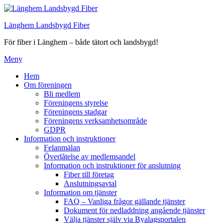
Hoppa
till
Länghem Landsbygd Fiber
innehåll
För fiber i Länghem – både tätort och landsbygd!
Meny
Hem
Om föreningen
Bli medlem
Föreningens styrelse
Föreningens stadgar
Föreningens verksamhetsområde
GDPR
Information och instruktioner
Felanmälan
Överlåtelse av medlemsandel
Information och instruktioner för anslutning
Fiber till företag
Anslutningsavtal
Information om tjänster
FAQ – Vanliga frågor gällande tjänster
Dokument för nedladdning angående tjänster
Välja tjänster själv via Byalagsportalen