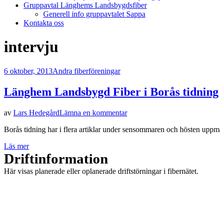
Gruppavtal Länghems Landsbygdsfiber
Generell info gruppavtalet Sappa
Kontakta oss
Etikett
:
intervju
Publicerad
6 oktober, 2013
Andra fiberföreningar
den
Länghem Landsbygd Fiber i Borås tidning
på
av
Lars Hedegård
Lämna en kommentar
Länghem
Borås tidning har i flera artiklar under sensommaren och hösten up
Landsbygd
Fiber
Läs mer
i
Driftinformation
Borås
tidning
Här visas planerade eller oplanerade driftstörningar i fibernätet.