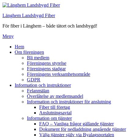
Hoppa
till
Länghem Landsbygd Fiber
innehåll
För fiber i Länghem – både tätort och landsbygd!
Meny
Hem
Om föreningen
Bli medlem
Föreningens styrelse
Föreningens stadgar
Föreningens verksamhetsområde
GDPR
Information och instruktioner
Felanmälan
Överlåtelse av medlemsandel
Information och instruktioner för anslutning
Fiber till företag
Anslutningsavtal
Information om tjänster
FAQ – Vanliga frågor gällande tjänster
Dokument för nedladdning angående tjänster
Välja tjänster själv via Byalagsportalen