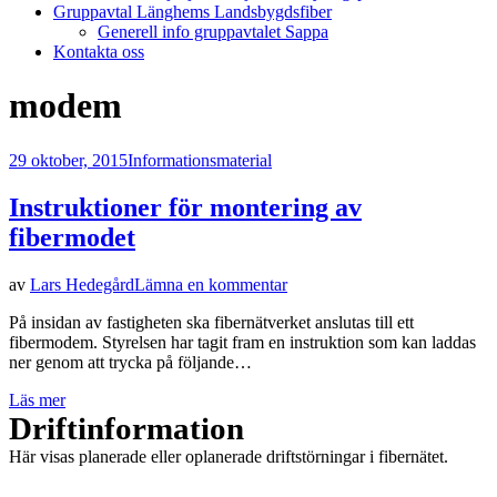
Gruppavtal Länghems Landsbygdsfiber
Generell info gruppavtalet Sappa
Kontakta oss
Etikett
:
modem
Publicerad
29 oktober, 2015
Informationsmaterial
den
Instruktioner för montering av
fibermodet
på
av
Lars Hedegård
Lämna en kommentar
Instruktioner
På insidan av fastigheten ska fibernätverket anslutas till ett
för
fibermodem. Styrelsen har tagit fram en instruktion som kan laddas
montering
ner genom att trycka på följande…
av
fibermodet
Läs mer
Driftinformation
Här visas planerade eller oplanerade driftstörningar i fibernätet.