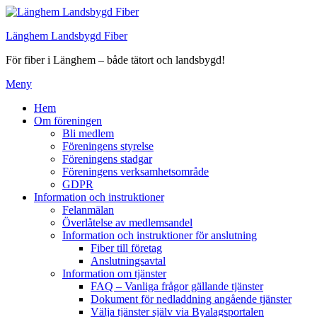
Hoppa
till
Länghem Landsbygd Fiber
innehåll
För fiber i Länghem – både tätort och landsbygd!
Meny
Hem
Om föreningen
Bli medlem
Föreningens styrelse
Föreningens stadgar
Föreningens verksamhetsområde
GDPR
Information och instruktioner
Felanmälan
Överlåtelse av medlemsandel
Information och instruktioner för anslutning
Fiber till företag
Anslutningsavtal
Information om tjänster
FAQ – Vanliga frågor gällande tjänster
Dokument för nedladdning angående tjänster
Välja tjänster själv via Byalagsportalen