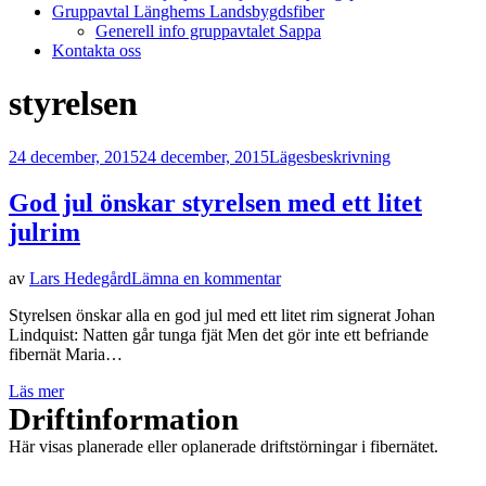
Gruppavtal Länghems Landsbygdsfiber
Generell info gruppavtalet Sappa
Kontakta oss
Etikett
:
styrelsen
Publicerad
24 december, 2015
24 december, 2015
Lägesbeskrivning
den
God jul önskar styrelsen med ett litet
julrim
på
av
Lars Hedegård
Lämna en kommentar
God
Styrelsen önskar alla en god jul med ett litet rim signerat Johan
jul
Lindquist: Natten går tunga fjät Men det gör inte ett befriande
önskar
fibernät Maria…
styrelsen
med
Läs mer
ett
Driftinformation
litet
julrim
Här visas planerade eller oplanerade driftstörningar i fibernätet.