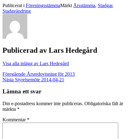
Publicerat i
Föreningsstämma
Märkt
Årsstämma
,
Stadgar
,
Stadgeändring
Publicerad av
Lars Hedegård
Visa alla inlägg av Lars Hedegård
Inläggsnavigering
Föregående
Årsredovisning för 2013
Nästa
Styrelsemöte 2014-04-21
Lämna ett svar
Din e-postadress kommer inte publiceras.
Obligatoriska fält är
märkta
*
Kommentar
*