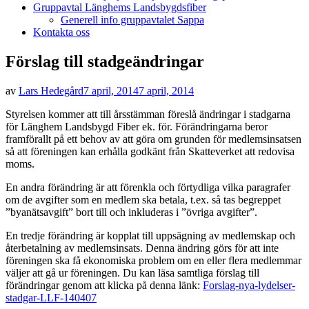
Gruppavtal Länghems Landsbygdsfiber
Generell info gruppavtalet Sappa
Kontakta oss
Förslag till stadgeändringar
Publicerad
av
Lars Hedegård
7 april, 2014
7 april, 2014
den
Styrelsen kommer att till årsstämman föreslå ändringar i stadgarna
för Länghem Landsbygd Fiber ek. för. Förändringarna beror
framförallt på ett behov av att göra om grunden för medlemsinsatsen
så att föreningen kan erhålla godkänt från Skatteverket att redovisa
moms.
En andra förändring är att förenkla och förtydliga vilka paragrafer
om de avgifter som en medlem ska betala, t.ex. så tas begreppet
”byanätsavgift” bort till och inkluderas i ”övriga avgifter”.
En tredje förändring är kopplat till uppsägning av medlemskap och
återbetalning av medlemsinsats. Denna ändring görs för att inte
föreningen ska få ekonomiska problem om en eller flera medlemmar
väljer att gå ur föreningen. Du kan läsa samtliga förslag till
förändringar genom att klicka på denna länk:
Forslag-nya-lydelser-
stadgar-LLF-140407