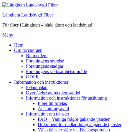
Hoppa
till
Länghem Landsbygd Fiber
innehåll
För fiber i Länghem – både tätort och landsbygd!
Meny
Hem
Om föreningen
Bli medlem
Föreningens styrelse
Föreningens stadgar
Föreningens verksamhetsområde
GDPR
Information och instruktioner
Felanmälan
Överlåtelse av medlemsandel
Information och instruktioner för anslutning
Fiber till företag
Anslutningsavtal
Information om tjänster
FAQ – Vanliga frågor gällande tjänster
Dokument för nedladdning angående tjänster
Välja tjänster själv via Byalagsportalen