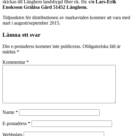
skickas till Länghem landsbygd fiber ek. för.
c/o Lars-Erik
Enoksson Grälåsa Gård 51452 Länghem.
Tidpunkten för distributionen av markavtalen kommer att vara med
start i augusti/september 2015.
Lämna ett svar
Din e-postadress kommer inte publiceras.
Obligatoriska fält är
märkta
*
Kommentar
*
Namn
*
E-postadress
*
Webbplats