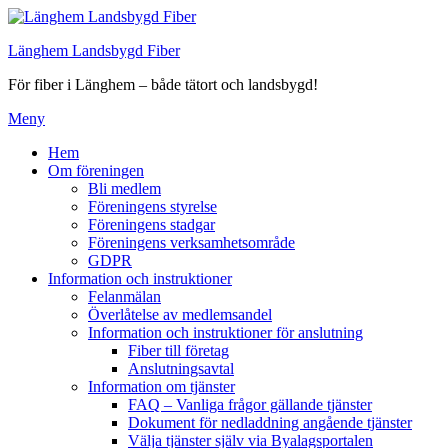
Hoppa
till
Länghem Landsbygd Fiber
innehåll
För fiber i Länghem – både tätort och landsbygd!
Meny
Hem
Om föreningen
Bli medlem
Föreningens styrelse
Föreningens stadgar
Föreningens verksamhetsområde
GDPR
Information och instruktioner
Felanmälan
Överlåtelse av medlemsandel
Information och instruktioner för anslutning
Fiber till företag
Anslutningsavtal
Information om tjänster
FAQ – Vanliga frågor gällande tjänster
Dokument för nedladdning angående tjänster
Välja tjänster själv via Byalagsportalen