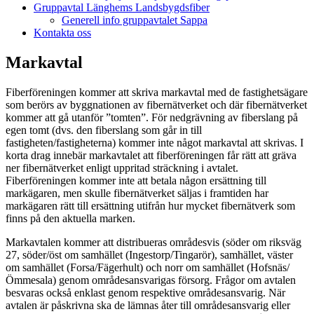
Gruppavtal Länghems Landsbygdsfiber
Generell info gruppavtalet Sappa
Kontakta oss
Markavtal
Fiberföreningen kommer att skriva markavtal med de fastighetsägare
som berörs av byggnationen av fibernätverket och där fibernätverket
kommer att gå utanför ”tomten”. För nedgrävning av fiberslang på
egen tomt (dvs. den fiberslang som går in till
fastigheten/fastigheterna) kommer inte något markavtal att skrivas. I
korta drag innebär markavtalet att fiberföreningen får rätt att gräva
ner fibernätverket enligt uppritad sträckning i avtalet.
Fiberföreningen kommer inte att betala någon ersättning till
markägaren, men skulle fibernätverket säljas i framtiden har
markägaren rätt till ersättning utifrån hur mycket fibernätverk som
finns på den aktuella marken.
Markavtalen kommer att distribueras områdesvis (söder om riksväg
27, söder/öst om samhället (Ingestorp/Tingarör), samhället, väster
om samhället (Forsa/Fägerhult) och norr om samhället (Hofsnäs/
Ömmesala) genom områdesansvarigas försorg. Frågor om avtalen
besvaras också enklast genom respektive områdesansvarig. När
avtalen är påskrivna ska de lämnas åter till områdesansvarig eller