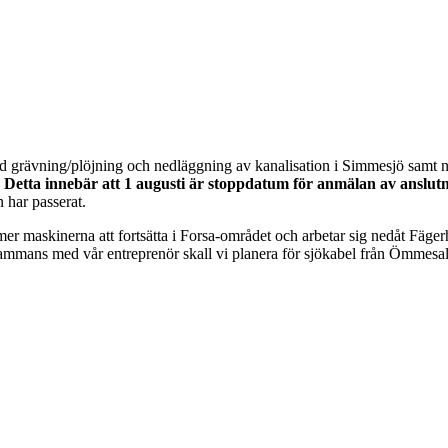
med grävning/plöjning och nedläggning av kanalisation i Simmesjö sam
.
Detta innebär att 1 augusti är stoppdatum för anmälan av anslu
 har passerat.
er maskinerna att fortsätta i Forsa-området och arbetar sig nedåt Fäge
ammans med vår entreprenör skall vi planera för sjökabel från Ömmesala