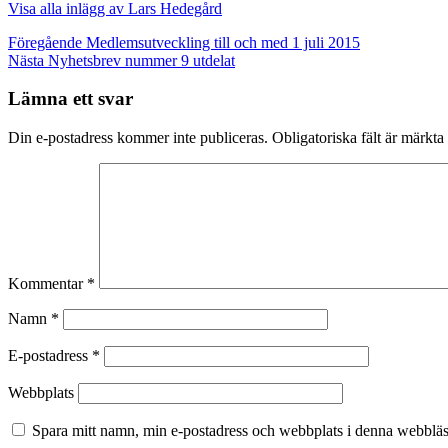
Visa alla inlägg av Lars Hedegård
Inläggsnavigering
Föregående
Medlemsutveckling till och med 1 juli 2015
Nästa
Nyhetsbrev nummer 9 utdelat
Lämna ett svar
Din e-postadress kommer inte publiceras.
Obligatoriska fält är märkta
Kommentar
*
Namn
*
E-postadress
*
Webbplats
Spara mitt namn, min e-postadress och webbplats i denna webbläsa