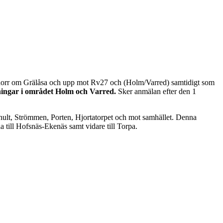
t norr om Grälåsa och upp mot Rv27 och (Holm/Varred) samtidigt som
tningar i området Holm och Varred.
Sker anmälan efter den 1
rhult, Strömmen, Porten, Hjortatorpet och mot samhället. Denna
 till Hofsnäs-Ekenäs samt vidare till Torpa.