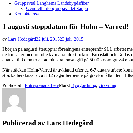
Gruppavtal Länghems Landsbygdsfiber
Generell info gruppavtalet Sappa
Kontakta oss
1 augusti stoppdatum för Holm – Varred!
Publicerad
av
Lars Hedegård
22 juli, 2015
23 juli, 2015
den
I början på augusti återupptar föreningens entreprenör SLL arbetet 
de fortsätter med mindre kvarvarande sträckor i Broaslätt och Grälåsa
augusti tillkommer en administrationsavgift på 5000 kr om grävskopan
När sträckan Holm-Varred är avklarad efter ca 6-7 dagars arbete komm
sträcka beräknas ta ca 8-12 dagar beroende på grävförhållanden. Tills
Publicerat i
Entreprenadarbete
Märkt
Byggordning
,
Grävning
Publicerad av
Lars Hedegård