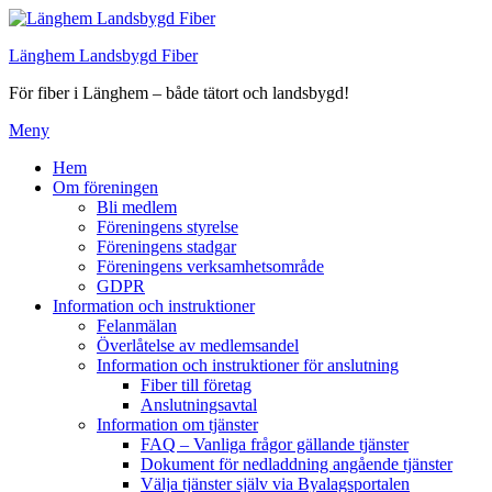
Hoppa
till
Länghem Landsbygd Fiber
innehåll
För fiber i Länghem – både tätort och landsbygd!
Meny
Hem
Om föreningen
Bli medlem
Föreningens styrelse
Föreningens stadgar
Föreningens verksamhetsområde
GDPR
Information och instruktioner
Felanmälan
Överlåtelse av medlemsandel
Information och instruktioner för anslutning
Fiber till företag
Anslutningsavtal
Information om tjänster
FAQ – Vanliga frågor gällande tjänster
Dokument för nedladdning angående tjänster
Välja tjänster själv via Byalagsportalen