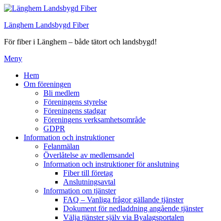
Hoppa
till
Länghem Landsbygd Fiber
innehåll
För fiber i Länghem – både tätort och landsbygd!
Meny
Hem
Om föreningen
Bli medlem
Föreningens styrelse
Föreningens stadgar
Föreningens verksamhetsområde
GDPR
Information och instruktioner
Felanmälan
Överlåtelse av medlemsandel
Information och instruktioner för anslutning
Fiber till företag
Anslutningsavtal
Information om tjänster
FAQ – Vanliga frågor gällande tjänster
Dokument för nedladdning angående tjänster
Välja tjänster själv via Byalagsportalen