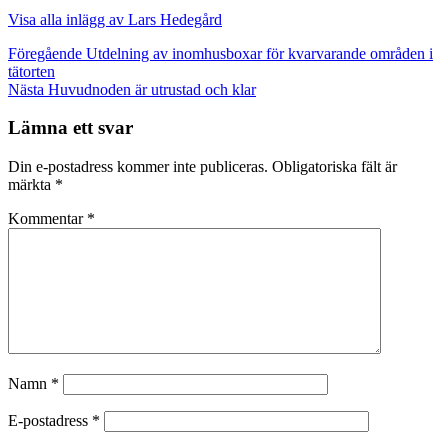
Visa alla inlägg av Lars Hedegård
Inläggsnavigering
Föregående
Utdelning av inomhusboxar för kvarvarande områden i
tätorten
Nästa
Huvudnoden är utrustad och klar
Lämna ett svar
Din e-postadress kommer inte publiceras.
Obligatoriska fält är
märkta
*
Kommentar
*
Namn
*
E-postadress
*