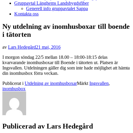
Gruppavtal Länghems Landsbygdsfiber
Generell info gruppavtalet Sappa
Kontakta oss
Ny utdelning av inomhusboxar till boende
i tätorten
Publicerad
av
Lars Hedegård
21 maj, 2016
den
I morgon söndag 22/5 mellan 18.00 – 18:00-18:15 delas
kvarvarande inomhusboxar till Boende i tätorten ut. Platsen är
Ingsvallen. Utdelningen gäller dig som inte hade möjlighet att hämta
din inomhusbox förra veckan.
Publicerat i
Utdelning av inomhusboxar
Märkt
Ingsvallen
,
inomhusbox
Publicerad av
Lars Hedegård