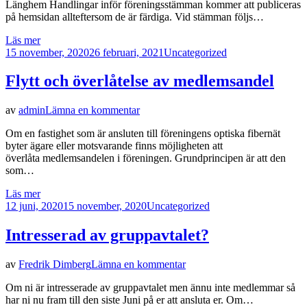
Länghem Handlingar inför föreningsstämman kommer att publiceras
på hemsidan allteftersom de är färdiga. Vid stämman följs…
Läs mer
Publicerad
15 november, 2020
26 februari, 2021
Uncategorized
den
Flytt och överlåtelse av medlemsandel
på
av
admin
Lämna en kommentar
Flytt
Om en fastighet som är ansluten till föreningens optiska fibernät
och
byter ägare eller motsvarande finns möjligheten att
överlåtelse
överlåta medlemsandelen i föreningen. Grundprincipen är att den
av
som…
medlemsandel
Läs mer
Publicerad
12 juni, 2020
15 november, 2020
Uncategorized
den
Intresserad av gruppavtalet?
på
av
Fredrik Dimberg
Lämna en kommentar
Intresserad
Om ni är intresserade av gruppavtalet men ännu inte medlemmar så
av
har ni nu fram till den siste Juni på er att ansluta er. Om…
gruppavtalet?