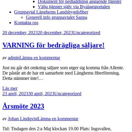
Dokument för nedladdning angående tjänster
Välja tjänster själv via Byalagsportalen
Gruppavtal Länghems Landsbygdsfiber
Generell info gruppavtalet Sappa
Kontakta oss
Publicerad
20 december, 2023
20 december, 2023
Uncategorized
den
VARNING för bedrägliga säljare!
på
av
admin
Lämna en kommentar
VARNING
Just nu går det omkring säljare som utger sig komma från Allente.
för
De påstår att de har ett samarbete med Länghems fiberförening.
bedrägliga
Detta stämmer inte!…
säljare!
Läs mer
Publicerad
23 april, 2023
30 april, 2023
Uncategorized
den
Årsmöte 2023
på
av
Johan Lindqvist
Lämna en kommentar
Årsmöte
Tid: Tisdagen den 2:a Maj klockan 19.00 Plats: Ingsvallen,
2023