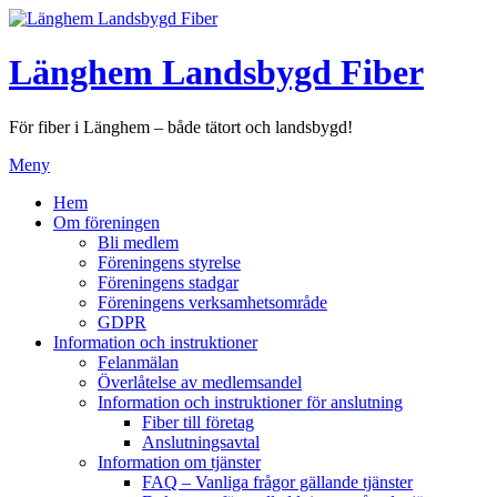
Hoppa
till
innehåll
Länghem Landsbygd Fiber
För fiber i Länghem – både tätort och landsbygd!
Meny
Hem
Om föreningen
Bli medlem
Föreningens styrelse
Föreningens stadgar
Föreningens verksamhetsområde
GDPR
Information och instruktioner
Felanmälan
Överlåtelse av medlemsandel
Information och instruktioner för anslutning
Fiber till företag
Anslutningsavtal
Information om tjänster
FAQ – Vanliga frågor gällande tjänster