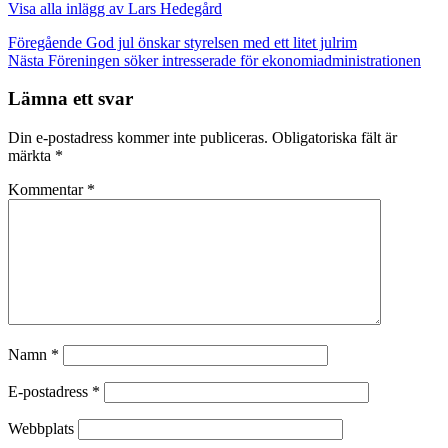
Visa alla inlägg av Lars Hedegård
Inläggsnavigering
Föregående
God jul önskar styrelsen med ett litet julrim
Nästa
Föreningen söker intresserade för ekonomiadministrationen
Lämna ett svar
Din e-postadress kommer inte publiceras.
Obligatoriska fält är
märkta
*
Kommentar
*
Namn
*
E-postadress
*
Webbplats