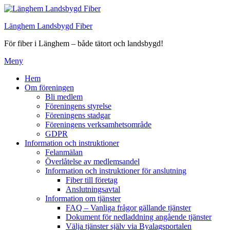
Hoppa
till
Länghem Landsbygd Fiber
innehåll
För fiber i Länghem – både tätort och landsbygd!
Meny
Hem
Om föreningen
Bli medlem
Föreningens styrelse
Föreningens stadgar
Föreningens verksamhetsområde
GDPR
Information och instruktioner
Felanmälan
Överlåtelse av medlemsandel
Information och instruktioner för anslutning
Fiber till företag
Anslutningsavtal
Information om tjänster
FAQ – Vanliga frågor gällande tjänster
Dokument för nedladdning angående tjänster
Välja tjänster själv via Byalagsportalen