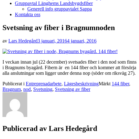
Gruppavtal Länghems Landsbygdsfiber
Generell info gruppavtalet Sappa
Kontakta oss
Svetsning av fiber i Bragnumnoden
Publicerad
av
Lars Hedegård
3 januari, 2016
4 januari, 2016
den
I veckan innan jul (22 december) svetsades fiber i den nod som finns
i Bragnums byagård. Fibern är en 144 fiber och kommer att försörja
alla anslutningar som ligger under denna nop (söder om riksväg 27).
Publicerat i
Entreprenadarbete
,
Lägesbeskrivning
Märkt
144 fiber
,
Bragnum
,
nod
,
Svetsning
,
Svetsning av fiber
Publicerad av
Lars Hedegård