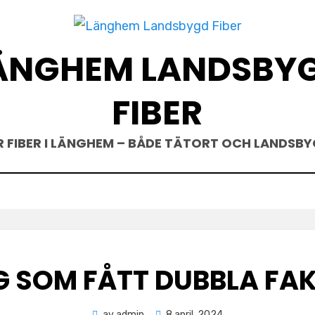
ÄNGHEM LANDSBY
FIBER
R FIBER I LÄNGHEM – BÅDE TÄTORT OCH LANDSBY
IG SOM FÅTT DUBBLA F
Publicerad
av
admin
8 april, 2024