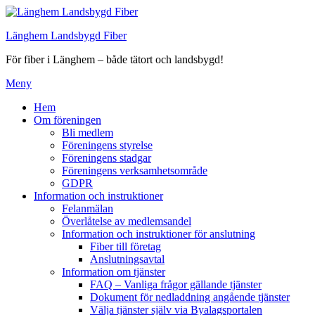
Hoppa
till
Länghem Landsbygd Fiber
innehåll
För fiber i Länghem – både tätort och landsbygd!
Meny
Hem
Om föreningen
Bli medlem
Föreningens styrelse
Föreningens stadgar
Föreningens verksamhetsområde
GDPR
Information och instruktioner
Felanmälan
Överlåtelse av medlemsandel
Information och instruktioner för anslutning
Fiber till företag
Anslutningsavtal
Information om tjänster
FAQ – Vanliga frågor gällande tjänster
Dokument för nedladdning angående tjänster
Välja tjänster själv via Byalagsportalen