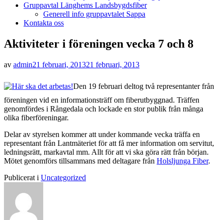
Gruppavtal Länghems Landsbygdsfiber
Generell info gruppavtalet Sappa
Kontakta oss
Aktiviteter i föreningen vecka 7 och 8
Publicerad
av
admin
21 februari, 2013
21 februari, 2013
den
Den 19 februari deltog två representanter från
föreningen vid en informationsträff om fiberutbyggnad. Träffen
genomfördes i Rångedala och lockade en stor publik från många
olika fiberföreningar.
Delar av styrelsen kommer att under kommande vecka träffa en
representant från Lantmäteriet för att få mer information om servitut,
ledningsrätt, markavtal mm. Allt för att vi ska göra rätt från början.
Mötet genomförs tillsammans med deltagare från
Holsljunga Fiber
.
Publicerat i
Uncategorized