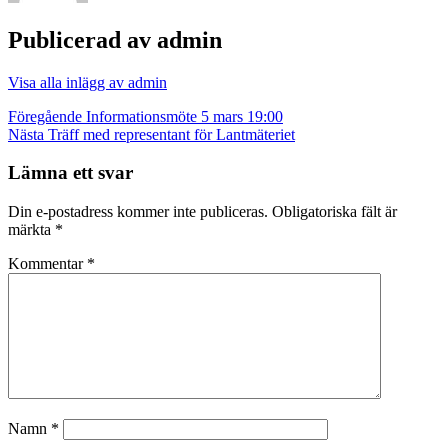
Publicerad av
admin
Visa alla inlägg av admin
Inläggsnavigering
Föregående
Informationsmöte 5 mars 19:00
Nästa
Träff med representant för Lantmäteriet
Lämna ett svar
Din e-postadress kommer inte publiceras.
Obligatoriska fält är
märkta
*
Kommentar
*
Namn
*