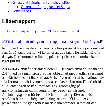
Gruppavtal Länghems Landsbygdsfiber
Generell info gruppavtalet Sappa
Kontakta oss
Lägesrapport
Publicerad
av
Johan Lindqvist
17 januari, 2014
27 januari, 2014
den
På
hemsidan kommer du att kunna följa hur projektet fortlöper samt vad
som är på gång just nu. Vi kommer att uppdatera hemsidan så ofta
det går. Här kommer en liten uppdatering för er som undrar över
läget just nu.
2014-01-17
Nytt år har anlänt och LLF ser fram emot ett spännande
2014 med nya mål i siktet. Vi har jobbat hårt med medlemsvärvning
och där behövs det lite krafttag. Vi har även påbörjat beräkningen av
alla kostnader och inventerat vissa schaktsträckor runt Fägerhult bl
a. Inventeringen består i mestadels av genomgång på
markförhållanden och inventering av behov av tillstånd.
Anslutningsgraden för hela LLF har närmat sig 40% och vissa
områden har riktigt höga anslutningsprocent. Vi kommer att
presentera en lite graf som visar de olika områden samt vart det