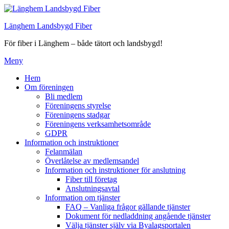
Hoppa
till
Länghem Landsbygd Fiber
innehåll
För fiber i Länghem – både tätort och landsbygd!
Meny
Hem
Om föreningen
Bli medlem
Föreningens styrelse
Föreningens stadgar
Föreningens verksamhetsområde
GDPR
Information och instruktioner
Felanmälan
Överlåtelse av medlemsandel
Information och instruktioner för anslutning
Fiber till företag
Anslutningsavtal
Information om tjänster
FAQ – Vanliga frågor gällande tjänster
Dokument för nedladdning angående tjänster
Välja tjänster själv via Byalagsportalen