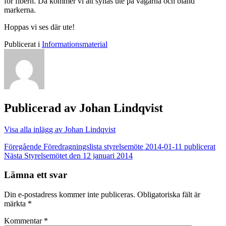
för fibern. Då kommer vi att synas ute på vägarna och bland
markerna.
Hoppas vi ses där ute!
Publicerat i
Informationsmaterial
Publicerad av
Johan Lindqvist
Visa alla inlägg av Johan Lindqvist
Inläggsnavigering
Föregående
Föredragningslista styrelsemöte 2014-01-11 publicerat
Nästa
Styrelsemötet den 12 januari 2014
Lämna ett svar
Din e-postadress kommer inte publiceras.
Obligatoriska fält är
märkta
*
Kommentar
*