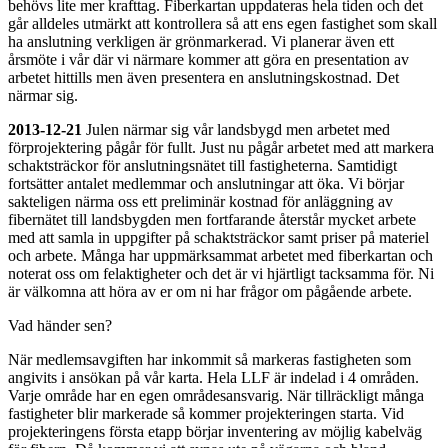
behövs lite mer krafttag. Fiberkartan uppdateras hela tiden och det
går alldeles utmärkt att kontrollera så att ens egen fastighet som skall
ha anslutning verkligen är grönmarkerad. Vi planerar även ett
årsmöte i vår där vi närmare kommer att göra en presentation av
arbetet hittills men även presentera en anslutningskostnad. Det
närmar sig.
2013-12-21
Julen närmar sig vår landsbygd men arbetet med
förprojektering pågår för fullt. Just nu pågår arbetet med att markera
schaktsträckor för anslutningsnätet till fastigheterna. Samtidigt
fortsätter antalet medlemmar och anslutningar att öka. Vi börjar
sakteligen närma oss ett preliminär kostnad för anläggning av
fibernätet till landsbygden men fortfarande återstår mycket arbete
med att samla in uppgifter på schaktsträckor samt priser på materiel
och arbete. Många har uppmärksammat arbetet med fiberkartan och
noterat oss om felaktigheter och det är vi hjärtligt tacksamma för. Ni
är välkomna att höra av er om ni har frågor om pågående arbete.
Vad händer sen?
När medlemsavgiften har inkommit så markeras fastigheten som
angivits i ansökan på vår karta. Hela LLF är indelad i 4 områden.
Varje område har en egen områdesansvarig. När tillräckligt många
fastigheter blir markerade så kommer projekteringen starta. Vid
projekteringens första etapp börjar inventering av möjlig kabelväg