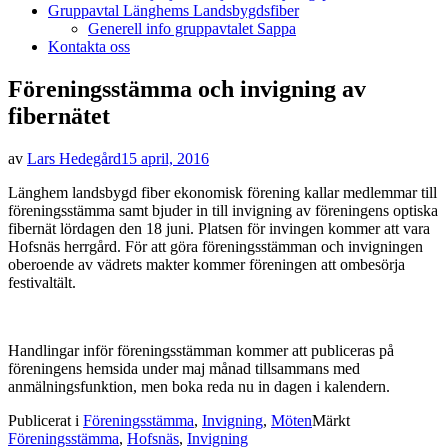
Gruppavtal Länghems Landsbygdsfiber
Generell info gruppavtalet Sappa
Kontakta oss
Föreningsstämma och invigning av
fibernätet
Publicerad
av
Lars Hedegård
15 april, 2016
den
Länghem landsbygd fiber ekonomisk förening kallar medlemmar till
föreningsstämma samt bjuder in till invigning av föreningens optiska
fibernät lördagen den 18 juni. Platsen för invingen kommer att vara
Hofsnäs herrgård. För att göra föreningsstämman och invigningen
oberoende av vädrets makter kommer föreningen att ombesörja
festivaltält.
Handlingar inför föreningsstämman kommer att publiceras på
föreningens hemsida under maj månad tillsammans med
anmälningsfunktion, men boka reda nu in dagen i kalendern.
Publicerat i
Föreningsstämma
,
Invigning
,
Möten
Märkt
Föreningsstämma
,
Hofsnäs
,
Invigning