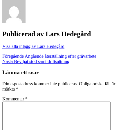
Publicerad av
Lars Hedegård
Visa alla inlägg av Lars Hedegård
Inläggsnavigering
Föregående
Angående återställning efter grävarbete
Nästa
Beviljat stöd samt driftsättning
Lämna ett svar
Din e-postadress kommer inte publiceras.
Obligatoriska fält är
märkta
*
Kommentar
*