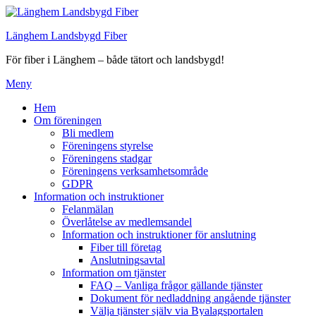
Hoppa
till
Länghem Landsbygd Fiber
innehåll
För fiber i Länghem – både tätort och landsbygd!
Meny
Hem
Om föreningen
Bli medlem
Föreningens styrelse
Föreningens stadgar
Föreningens verksamhetsområde
GDPR
Information och instruktioner
Felanmälan
Överlåtelse av medlemsandel
Information och instruktioner för anslutning
Fiber till företag
Anslutningsavtal
Information om tjänster
FAQ – Vanliga frågor gällande tjänster
Dokument för nedladdning angående tjänster
Välja tjänster själv via Byalagsportalen