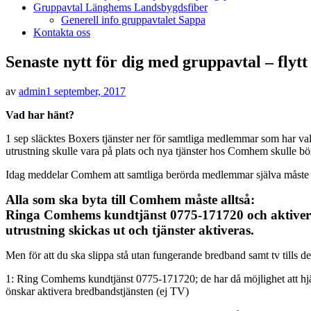
Gruppavtal Länghems Landsbygdsfiber
Generell info gruppavtalet Sappa
Kontakta oss
Senaste nytt för dig med gruppavtal – flyt
Publicerad
av
admin
1 september, 2017
den
Vad har hänt?
1 sep släcktes Boxers tjänster ner för samtliga medlemmar som har valt
utrustning skulle vara på plats och nya tjänster hos Comhem skulle bö
Idag meddelar Comhem att samtliga berörda medlemmar själva måste ko
Alla som ska byta till Comhem måste alltså:
Ringa Comhems kundtjänst 0775-171720 och aktivera 
utrustning skickas ut och tjänster aktiveras.
Men för att du ska slippa stå utan fungerande bredband samt tv tills de
1: Ring Comhems kundtjänst 0775-171720; de har då möjlighet att hjälp
önskar aktivera bredbandstjänsten (ej TV)