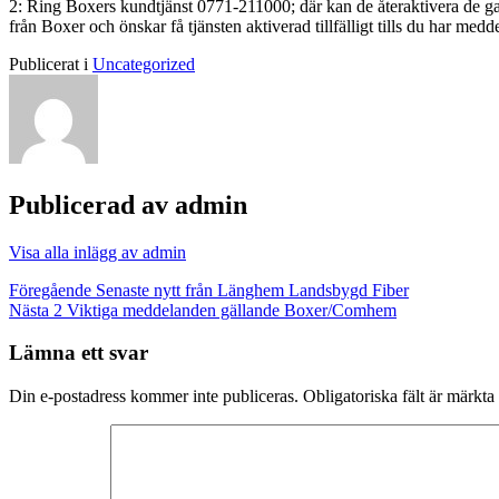
2: Ring Boxers kundtjänst 0771-211000; där kan de återaktivera de gam
från Boxer och önskar få tjänsten aktiverad tillfälligt tills du har 
Publicerat i
Uncategorized
Publicerad av
admin
Visa alla inlägg av admin
Inläggsnavigering
Föregående
Senaste nytt från Länghem Landsbygd Fiber
Nästa
2 Viktiga meddelanden gällande Boxer/Comhem
Lämna ett svar
Din e-postadress kommer inte publiceras.
Obligatoriska fält är märkta