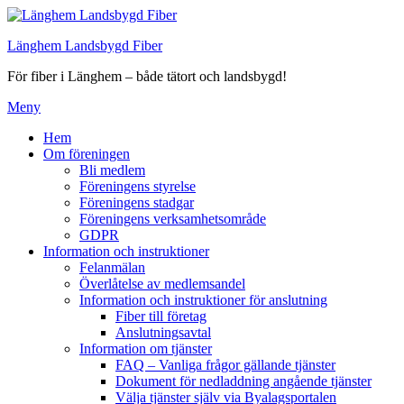
Hoppa
till
Länghem Landsbygd Fiber
innehåll
För fiber i Länghem – både tätort och landsbygd!
Meny
Hem
Om föreningen
Bli medlem
Föreningens styrelse
Föreningens stadgar
Föreningens verksamhetsområde
GDPR
Information och instruktioner
Felanmälan
Överlåtelse av medlemsandel
Information och instruktioner för anslutning
Fiber till företag
Anslutningsavtal
Information om tjänster
FAQ – Vanliga frågor gällande tjänster
Dokument för nedladdning angående tjänster
Välja tjänster själv via Byalagsportalen