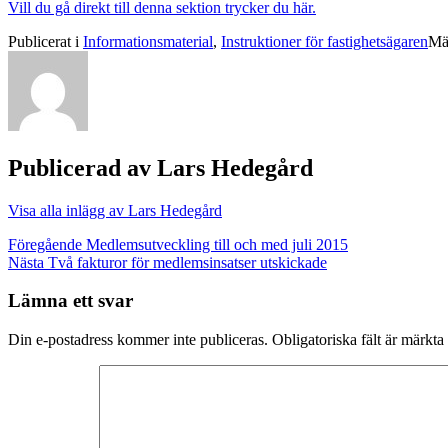
Vill du gå direkt till denna sektion trycker du här.
Publicerat i
Informationsmaterial
,
Instruktioner för fastighetsägaren
Mä
Publicerad av
Lars Hedegård
Visa alla inlägg av Lars Hedegård
Inläggsnavigering
Föregående
Medlemsutveckling till och med juli 2015
Nästa
Två fakturor för medlemsinsatser utskickade
Lämna ett svar
Din e-postadress kommer inte publiceras.
Obligatoriska fält är märkta