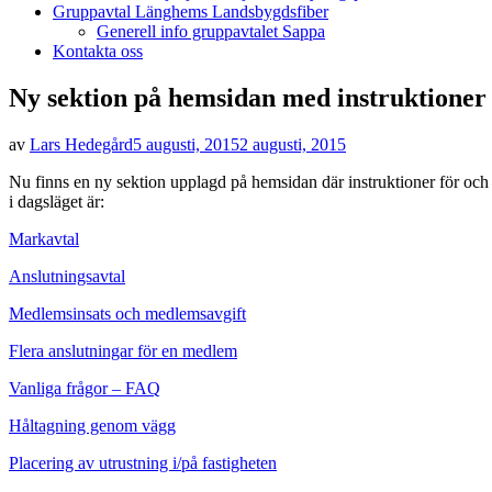
Gruppavtal Länghems Landsbygdsfiber
Generell info gruppavtalet Sappa
Kontakta oss
Ny sektion på hemsidan med instruktioner 
Publicerad
av
Lars Hedegård
5 augusti, 2015
2 augusti, 2015
den
Nu finns en ny sektion upplagd på hemsidan där instruktioner för oc
i dagsläget är:
Markavtal
Anslutningsavtal
Medlemsinsats och medlemsavgift
Flera anslutningar för en medlem
Vanliga frågor – FAQ
Håltagning genom vägg
Placering av utrustning i/på fastigheten