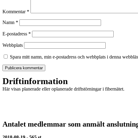
Kommentar
*
Namn
*
E-postadress
*
Webbplats
Spara mitt namn, min e-postadress och webbplats i denna webbläsa
Driftinformation
Här visas planerade eller oplanerade driftstörningar i fibernätet.
Antalet medlemmar som anmält anslutnin
2018-08-19 - 565 st