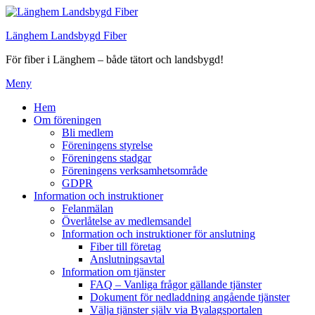
Hoppa
till
Länghem Landsbygd Fiber
innehåll
För fiber i Länghem – både tätort och landsbygd!
Meny
Hem
Om föreningen
Bli medlem
Föreningens styrelse
Föreningens stadgar
Föreningens verksamhetsområde
GDPR
Information och instruktioner
Felanmälan
Överlåtelse av medlemsandel
Information och instruktioner för anslutning
Fiber till företag
Anslutningsavtal
Information om tjänster
FAQ – Vanliga frågor gällande tjänster
Dokument för nedladdning angående tjänster
Välja tjänster själv via Byalagsportalen